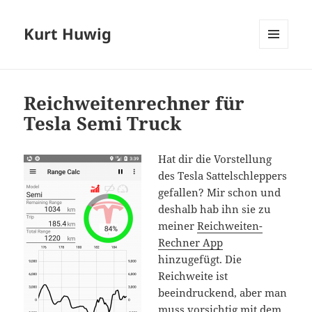
Kurt Huwig
MENÜ
UND
WIDGETS
Reichweitenrechner für
Tesla Semi Truck
Hat dir die Vorstellung
des Tesla Sattelschleppers
gefallen? Mir schon und
deshalb hab ihn sie zu
meiner
Reichweiten-
Rechner App
hinzugefügt. Die
Reichweite ist
beeindruckend, aber man
muss vorsichtig mit dem