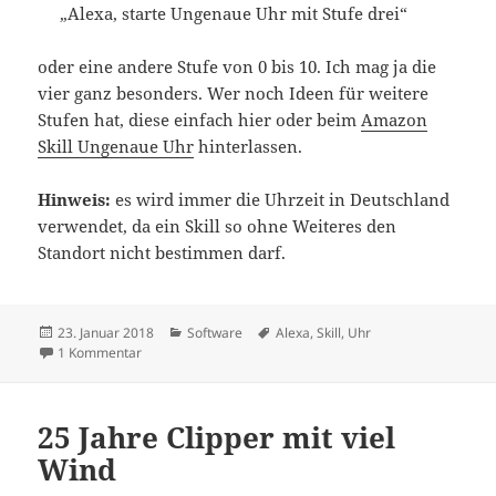
„Alexa, starte Ungenaue Uhr mit Stufe drei“
oder eine andere Stufe von 0 bis 10. Ich mag ja die
vier ganz besonders. Wer noch Ideen für weitere
Stufen hat, diese einfach hier oder beim
Amazon
Skill Ungenaue Uhr
hinterlassen.
Hinweis:
es wird immer die Uhrzeit in Deutschland
verwendet, da ein Skill so ohne Weiteres den
Standort nicht bestimmen darf.
Veröffentlicht
Kategorien
Schlagwörter
23. Januar 2018
Software
Alexa
,
Skill
,
Uhr
am
zu Ungenaue Uhr
1 Kommentar
25 Jahre Clipper mit viel
Wind