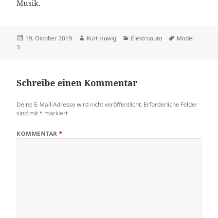
Musik.
Veröffentlicht
Autor
Kategorien
Schlagwörter
19. Oktober 2019
Kurt Huwig
Elektroauto
Model
am
3
Schreibe einen Kommentar
Deine E-Mail-Adresse wird nicht veröffentlicht.
Erforderliche Felder
sind mit
*
markiert
KOMMENTAR
*