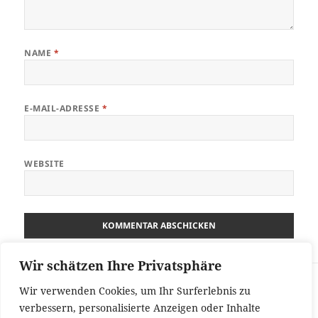
NAME
*
E-MAIL-ADRESSE
*
WEBSITE
Wir schätzen Ihre Privatsphäre
Beitragsnavigation
VORHERIGER
Wir verwenden Cookies, um Ihr Surferlebnis zu
SD Karte als Speicher für Apps auf dem
Vorheriger
verbessern, personalisierte Anzeigen oder Inhalte
Fairphone 3 verwenden
Beitrag: