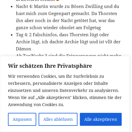
Nacht 4: Martin wurde zu Bösen Zwilling und du
hast mich zum Gegenpart gemacht. Da Thorsten
ihn aber noch in der Nacht getötet hat, war das
ganze schon wieder obsolet am Folgetag
Tag 4: 2 Falschinfos, dass Thorsten lügt oder
Archie lügt, ich dachte Archie lügt und ist vllt der
Dämon
Ab Tag/Nacht 3 sind die Erinnerungen nicht mehr
ganz so sicher, aber lassen sich dann vermutlich
Wir schätzen Ihre Privatsphäre
durch die anderen korrigieren bzw. ergänzen
Wir verwenden Cookies, um Ihr Surferlebnis zu
verbessern, personalisierte Anzeigen oder Inhalte
Cerenovus / Vortox
einzusetzen und unseren Datenverkehr zu analysieren.
Wenn Sie auf „Alle akzeptieren" klicken, stimmen Sie der
Anwendung von Cookies zu.
Das Böse, an der Spitze Van Vortox die I., hat
glamourös den Sieg nach Hause getragen.
Anpassen
Alles ablehnen
Alle akzeptieren
Die Bürger konnte sich lange dem Zugriff der
Dämonen und des ausgefuchsten Grubenweibes