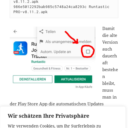
v8.11.2.apk

986e5012292bab985c5748a24ca8293c Runtastic 
PRO-v8.11.2.apk
Damit
die alte
Version
auch
dauerh
aft
bestehe
n
bleibt,
muss
man in
der Play Store App die automatischen Updates
deaktiveren. Hierzu einfach auf die Runtastic App
Wir schätzen Ihre Privatsphäre
auswählen, dann oben rechts auf die drei Punkte
tippen und den Haken bei
„Autom. Update an“
Wir verwenden Cookies, um Ihr Surferlebnis zu