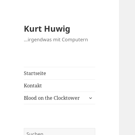
Kurt Huwig
…irgendwas mit Computern
Startseite
Kontakt
untermenü
Blood on the Clocktower
öffnen
Suchen