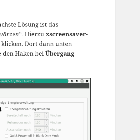
chste Lösung ist das
wärzen“
. Hierzu
xscreensaver-
klicken. Dort dann unten
e
den Haken bei
Übergang