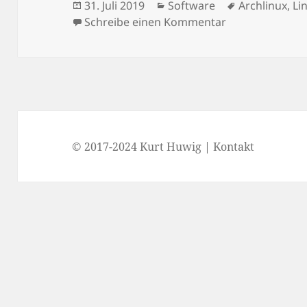
Veröffentlicht
Kategorien
Schlagwörte
31. Juli 2019
Software
Archlinux
,
Li
am
zu xscreensaver
Schreibe einen Kommentar
© 2017-2024 Kurt Huwig |
Kontakt