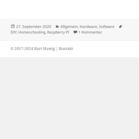
Veröffentlicht
Kategorien
Schlagwö
27. September 2020
Allgemein
,
Hardware
,
Software
am
zu Homeschooling PC
DIY
,
Homeschooling
,
Raspberry PI
1 Kommentar
© 2017-2024 Kurt Huwig |
Kontakt