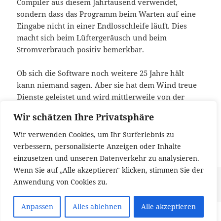
Compiler aus diesem Jahrtausend verwendet,
sondern dass das Programm beim Warten auf eine
Eingabe nicht in einer Endlosschleife läuft. Dies
macht sich beim Lüftergeräusch und beim
Stromverbrauch positiv bemerkbar.
Ob sich die Software noch weitere 25 Jahre hält
kann niemand sagen. Aber sie hat dem Wind treue
Dienste geleistet und wird mittlerweile von der
dritten Geschäftsleitung genutzt. Ich wünsche alles
Wir schätzen Ihre Privatsphäre
Gute für die Zukunft!
Wir verwenden Cookies, um Ihr Surferlebnis zu
verbessern, personalisierte Anzeigen oder Inhalte
einzusetzen und unseren Datenverkehr zu analysieren.
Wenn Sie auf „Alle akzeptieren" klicken, stimmen Sie der
Veröffentlicht
Kategorien
Schlagwörter
2. Januar 2018
Software
Clipper
,
dBase
,
Harbour
Anwendung von Cookies zu.
am
zu 25 Jahre Clipper mit viel Wind
Schreibe einen Kommentar
Anpassen
Alles ablehnen
Alle akzeptieren
© 2017-2024 Kurt Huwig |
Kontakt